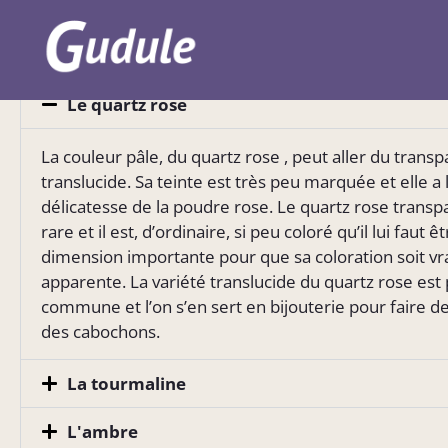
LES PIERRES FINES
Le quartz rose
La couleur pâle, du quartz rose , peut aller du trans
translucide. Sa teinte est très peu marquée et elle a 
délicatesse de la poudre rose. Le quartz rose transp
rare et il est, d’ordinaire, si peu coloré qu’il lui faut ê
dimension importante pour que sa coloration soit v
apparente. La variété translucide du quartz rose est 
commune et l’on s’en sert en bijouterie pour faire d
des cabochons.
La tourmaline
L'ambre