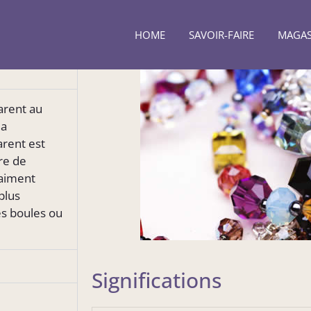
HOME
SAVOIR-FAIRE
MAGAS
parent au
la
arent est
tre de
raiment
plus
es boules ou
Significations