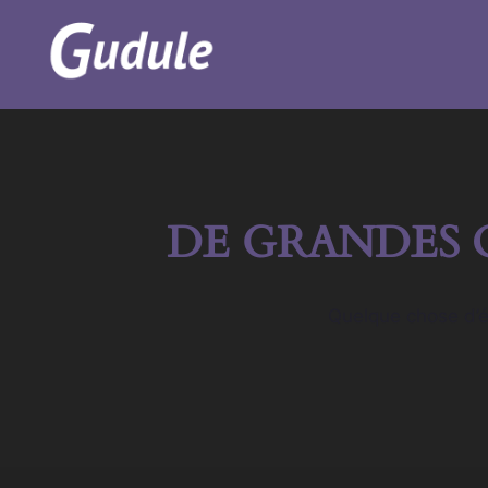
Aller
au
contenu
DE GRANDES 
Quelque chose d’én